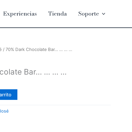
Experiencias
Tienda
Soporte
é
/ 70% Dark Chocolate Bar… … … …
colate Bar… … … …
arrito
José