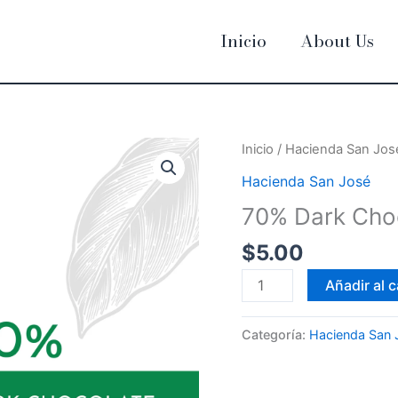
Inicio
About Us
70%
Inicio
/
Hacienda San Jos
Dark
Hacienda San José
Chocolate
70% Dark Cho
Bar...
...
$
5.00
...
Añadir al c
...
cantidad
Categoría:
Hacienda San 