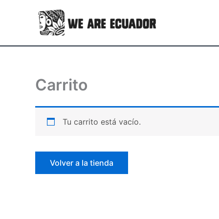
Ir
al
contenido
Carrito
Tu carrito está vacío.
Volver a la tienda